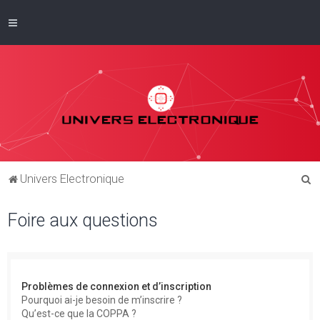
R
Univers Electronique
e
Foire aux questions
c
h
e
r
Problèmes de connexion et d’inscription
c
Pourquoi ai-je besoin de m’inscrire ?
Qu’est-ce que la COPPA ?
h