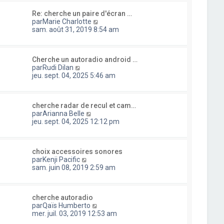
l
i
s
u
e
e
a
Re: cherche un paire d'écran …
l
d
r
g
C
par
Marie Charlotte
t
e
m
e
o
sam. août 31, 2019 8:54 am
e
r
e
n
r
n
s
s
l
i
s
u
e
e
a
Cherche un autoradio android …
l
d
r
C
g
par
Rudi Dilan
t
e
m
o
e
jeu. sept. 04, 2025 5:46 am
e
r
e
n
r
n
s
s
l
i
s
u
e
e
a
cherche radar de recul et cam…
l
d
r
C
g
par
Arianna Belle
t
e
m
o
e
jeu. sept. 04, 2025 12:12 pm
e
r
e
n
r
n
s
s
l
i
s
u
e
e
a
choix accessoires sonores
l
d
r
C
g
par
Kenji Pacific
t
e
m
o
e
sam. juin 08, 2019 2:59 am
e
r
e
n
r
n
s
s
l
i
s
u
e
e
a
cherche autoradio
l
d
r
C
g
par
Qaïs Humberto
t
e
m
o
e
mer. juil. 03, 2019 12:53 am
e
r
e
n
r