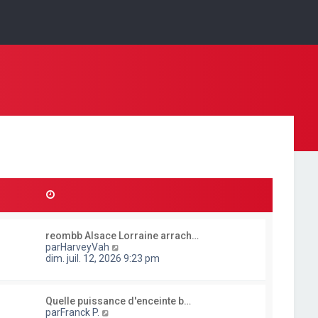
reombb Alsace Lorraine arrach…
C
par
HarveyVah
o
dim. juil. 12, 2026 9:23 pm
n
s
u
Quelle puissance d'enceinte b…
l
C
par
Franck P.
t