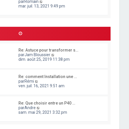
g
C
par
Romain
t
e
e
o
mar. juil. 13, 2021 9:49 pm
e
r
n
r
n
s
l
i
u
e
e
l
d
r
t
e
m
e
r
e
r
n
s
l
i
s
e
e
a
Re: Astuce pour transformer s…
d
r
g
C
par
Jam Bloussier
e
m
e
o
dim. août 25, 2019 11:38 pm
r
e
n
n
s
s
i
s
u
e
a
Re: comment Installation une …
l
r
g
C
par
Rémi
t
m
e
o
ven. juil. 16, 2021 9:51 am
e
e
n
r
s
s
l
s
u
e
a
Re: Que choisir entre un P40 …
l
d
g
C
par
Andre
t
e
e
o
sam. mai 29, 2021 3:32 pm
e
r
n
r
n
s
l
i
u
e
e