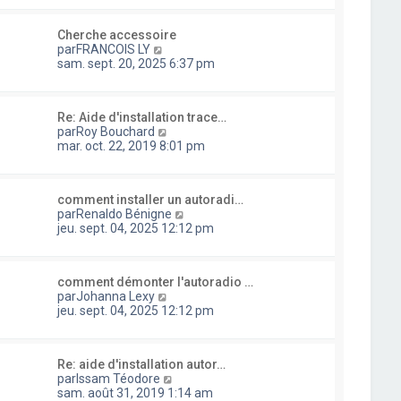
n
s
s
l
i
s
u
e
e
a
Cherche accessoire
l
d
r
g
C
par
FRANCOIS LY
t
e
m
e
o
sam. sept. 20, 2025 6:37 pm
e
r
e
n
r
n
s
s
l
i
s
u
e
e
a
Re: Aide d'installation trace…
l
d
r
g
C
par
Roy Bouchard
t
e
m
e
o
mar. oct. 22, 2019 8:01 pm
e
r
e
n
r
n
s
s
l
i
s
u
e
e
a
comment installer un autoradi…
l
d
r
g
C
par
Renaldo Bénigne
t
e
m
e
o
jeu. sept. 04, 2025 12:12 pm
e
r
e
n
r
n
s
s
l
i
s
u
e
e
a
comment démonter l'autoradio …
l
d
r
C
g
par
Johanna Lexy
t
e
m
o
e
jeu. sept. 04, 2025 12:12 pm
e
r
e
n
r
n
s
s
l
i
s
u
e
e
a
Re: aide d'installation autor…
l
d
r
g
C
par
Issam Téodore
t
e
m
e
o
sam. août 31, 2019 1:14 am
e
r