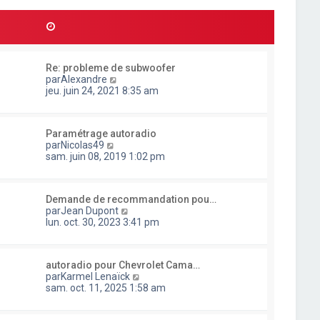
l
d
r
t
e
m
e
r
e
r
n
s
l
i
s
e
e
a
Re: probleme de subwoofer
d
r
g
C
par
Alexandre
e
m
e
o
jeu. juin 24, 2021 8:35 am
r
e
n
n
s
s
i
s
u
e
a
Paramétrage autoradio
l
r
g
C
par
Nicolas49
t
m
e
o
sam. juin 08, 2019 1:02 pm
e
e
n
r
s
s
l
s
u
e
a
Demande de recommandation pou…
l
d
g
C
par
Jean Dupont
t
e
e
o
lun. oct. 30, 2023 3:41 pm
e
r
n
r
n
s
l
i
u
e
e
autoradio pour Chevrolet Cama…
l
d
r
C
par
Karmel Lenaïck
t
e
m
o
sam. oct. 11, 2025 1:58 am
e
r
e
n
r
n
s
s
l
i
s