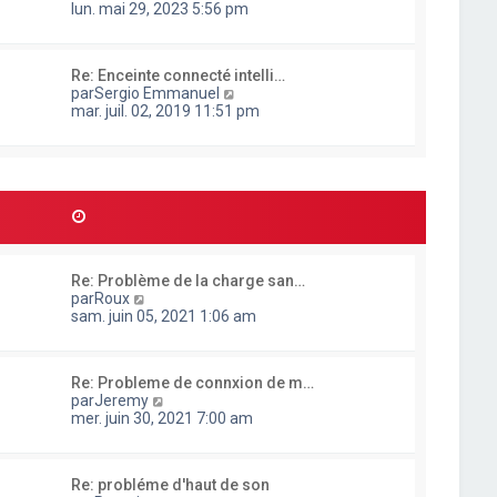
o
lun. mai 29, 2023 5:56 pm
e
n
r
s
l
u
e
Re: Enceinte connecté intelli…
l
d
C
par
Sergio Emmanuel
t
e
o
mar. juil. 02, 2019 11:51 pm
e
r
n
r
n
s
l
i
u
e
e
l
d
r
t
e
m
e
r
e
r
n
s
l
i
s
e
e
a
Re: Problème de la charge san…
d
r
g
C
par
Roux
e
m
e
o
sam. juin 05, 2021 1:06 am
r
e
n
n
s
s
i
s
u
e
a
Re: Probleme de connxion de m…
l
r
g
C
par
Jeremy
t
m
e
o
mer. juin 30, 2021 7:00 am
e
e
n
r
s
s
l
s
u
e
a
Re: probléme d'haut de son
l
d