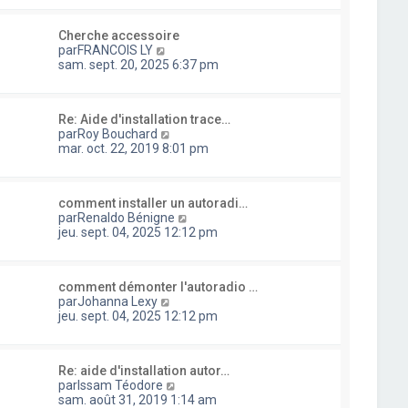
n
s
s
l
i
s
u
e
e
a
Cherche accessoire
l
d
r
g
C
par
FRANCOIS LY
t
e
m
e
o
sam. sept. 20, 2025 6:37 pm
e
r
e
n
r
n
s
s
l
i
s
u
e
e
a
Re: Aide d'installation trace…
l
d
r
g
C
par
Roy Bouchard
t
e
m
e
o
mar. oct. 22, 2019 8:01 pm
e
r
e
n
r
n
s
s
l
i
s
u
e
e
a
comment installer un autoradi…
l
d
r
g
C
par
Renaldo Bénigne
t
e
m
e
o
jeu. sept. 04, 2025 12:12 pm
e
r
e
n
r
n
s
s
l
i
s
u
e
e
a
comment démonter l'autoradio …
l
d
r
C
g
par
Johanna Lexy
t
e
m
o
e
jeu. sept. 04, 2025 12:12 pm
e
r
e
n
r
n
s
s
l
i
s
u
e
e
a
Re: aide d'installation autor…
l
d
r
g
C
par
Issam Téodore
t
e
m
e
o
sam. août 31, 2019 1:14 am
e
r