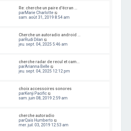
l
i
s
u
e
e
a
Re: cherche un paire d'écran …
l
d
r
g
C
par
Marie Charlotte
t
e
m
e
o
sam. août 31, 2019 8:54 am
e
r
e
n
r
n
s
s
l
i
s
u
e
e
a
Cherche un autoradio android …
l
d
r
C
g
par
Rudi Dilan
t
e
m
o
e
jeu. sept. 04, 2025 5:46 am
e
r
e
n
r
n
s
s
l
i
s
u
e
e
a
cherche radar de recul et cam…
l
d
r
C
g
par
Arianna Belle
t
e
m
o
e
jeu. sept. 04, 2025 12:12 pm
e
r
e
n
r
n
s
s
l
i
s
u
e
e
a
choix accessoires sonores
l
d
r
C
g
par
Kenji Pacific
t
e
m
o
e
sam. juin 08, 2019 2:59 am
e
r
e
n
r
n
s
s
l
i
s
u
e
e
a
cherche autoradio
l
d
r
C
g
par
Qaïs Humberto
t
e
m
o
e
mer. juil. 03, 2019 12:53 am
e
r
e
n
r