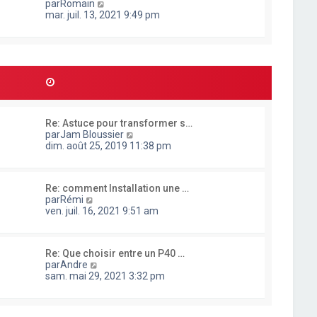
g
C
par
Romain
t
e
e
o
mar. juil. 13, 2021 9:49 pm
e
r
n
r
n
s
l
i
u
e
e
l
d
r
t
e
m
e
r
e
r
n
s
l
i
s
e
e
a
Re: Astuce pour transformer s…
d
r
g
C
par
Jam Bloussier
e
m
e
o
dim. août 25, 2019 11:38 pm
r
e
n
n
s
s
i
s
u
e
a
Re: comment Installation une …
l
r
g
C
par
Rémi
t
m
e
o
ven. juil. 16, 2021 9:51 am
e
e
n
r
s
s
l
s
u
e
a
Re: Que choisir entre un P40 …
l
d
g
C
par
Andre
t
e
e
o
sam. mai 29, 2021 3:32 pm
e
r
n
r
n
s
l
i
u
e
e