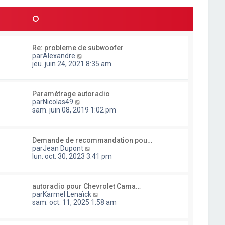
l
d
r
t
e
m
e
r
e
r
n
s
l
i
s
e
e
a
Re: probleme de subwoofer
d
r
g
C
par
Alexandre
e
m
e
o
jeu. juin 24, 2021 8:35 am
r
e
n
n
s
s
i
s
u
e
a
Paramétrage autoradio
l
r
g
C
par
Nicolas49
t
m
e
o
sam. juin 08, 2019 1:02 pm
e
e
n
r
s
s
l
s
u
e
a
Demande de recommandation pou…
l
d
g
C
par
Jean Dupont
t
e
e
o
lun. oct. 30, 2023 3:41 pm
e
r
n
r
n
s
l
i
u
e
e
autoradio pour Chevrolet Cama…
l
d
r
C
par
Karmel Lenaïck
t
e
m
o
sam. oct. 11, 2025 1:58 am
e
r
e
n
r
n
s
s
l
i
s