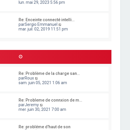
o
lun. mai 29, 2023 5:56 pm
e
n
r
s
l
u
e
Re: Enceinte connecté intelli…
l
d
C
par
Sergio Emmanuel
t
e
o
mar. juil. 02, 2019 11:51 pm
e
r
n
r
n
s
l
i
u
e
e
l
d
r
t
e
m
e
r
e
r
n
s
l
i
s
e
e
a
Re: Problème de la charge san…
d
r
g
C
par
Roux
e
m
e
o
sam. juin 05, 2021 1:06 am
r
e
n
n
s
s
i
s
u
e
a
Re: Probleme de connxion de m…
l
r
g
C
par
Jeremy
t
m
e
o
mer. juin 30, 2021 7:00 am
e
e
n
r
s
s
l
s
u
e
a
Re: probléme d'haut de son
l
d