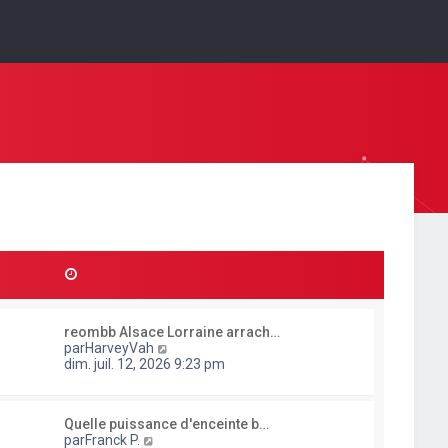
reombb Alsace Lorraine arrach…
C
par
HarveyVah
o
dim. juil. 12, 2026 9:23 pm
n
s
u
Quelle puissance d'enceinte b…
l
C
par
Franck P.
t