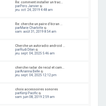
e
e
a
Re: comment installer un trac…
l
d
r
C
g
par
Pero Janvier
t
e
m
o
e
jeu. oct. 24, 2019 4:48 am
e
r
e
n
r
n
s
s
l
i
s
u
e
e
a
Re: cherche un paire d'écran …
l
d
r
g
C
par
Marie Charlotte
t
e
m
e
o
sam. août 31, 2019 8:54 am
e
r
e
n
r
n
s
s
l
i
s
u
e
e
a
Cherche un autoradio android …
l
d
r
C
g
par
Rudi Dilan
t
e
m
o
e
jeu. sept. 04, 2025 5:46 am
e
r
e
n
r
n
s
s
l
i
s
u
e
e
a
cherche radar de recul et cam…
l
d
r
C
g
par
Arianna Belle
t
e
m
o
e
jeu. sept. 04, 2025 12:12 pm
e
r
e
n
r
n
s
s
l
i
s
u
e
e
a
choix accessoires sonores
l
d
r
C
g
par
Kenji Pacific
t
e
m
o
e
sam. juin 08, 2019 2:59 am
e
r
e
n
r
n
s
s
l