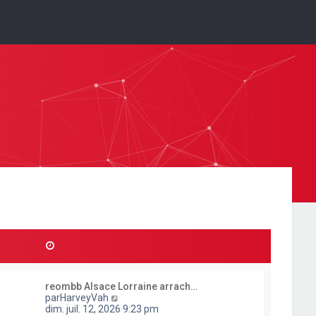
reombb Alsace Lorraine arrach…
C
par
HarveyVah
o
dim. juil. 12, 2026 9:23 pm