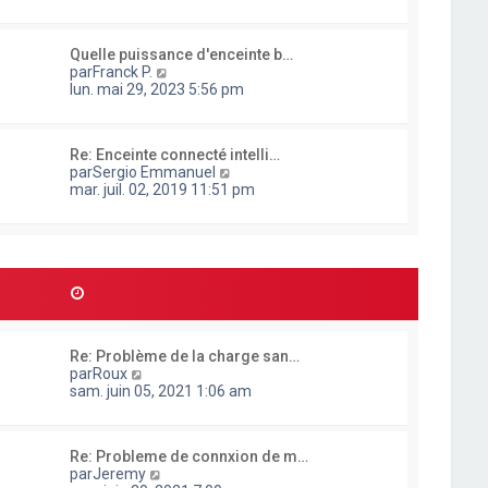
n
s
u
Quelle puissance d'enceinte b…
l
C
par
Franck P.
t
o
lun. mai 29, 2023 5:56 pm
e
n
r
s
l
u
e
Re: Enceinte connecté intelli…
l
d
C
par
Sergio Emmanuel
t
e
o
mar. juil. 02, 2019 11:51 pm
e
r
n
r
n
s
l
i
u
e
e
l
d
r
t
e
m
e
r
e
r
n
s
l
i
s
e
e
a
Re: Problème de la charge san…
d
r
g
C
par
Roux
e
m
e
o
sam. juin 05, 2021 1:06 am
r
e
n
n
s
s
i
s
u
e
a
Re: Probleme de connxion de m…
l
r
g
C
par
Jeremy
t
m