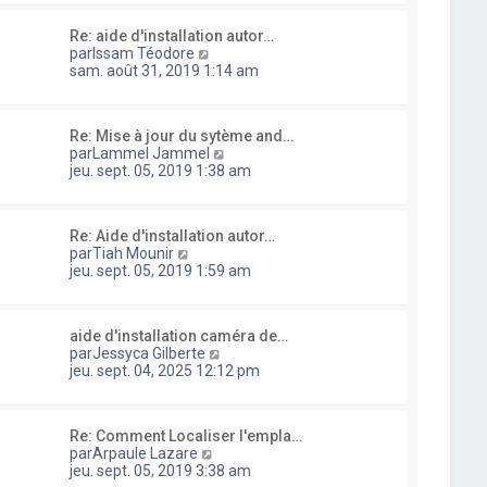
s
s
l
i
s
u
e
e
a
Re: aide d'installation autor…
l
d
r
g
C
par
Issam Téodore
t
e
m
e
o
sam. août 31, 2019 1:14 am
e
r
e
n
r
n
s
s
l
i
s
u
e
e
a
Re: Mise à jour du sytème and…
l
d
r
g
C
par
Lammel Jammel
t
e
m
e
o
jeu. sept. 05, 2019 1:38 am
e
r
e
n
r
n
s
s
l
i
s
u
e
e
a
Re: Aide d'installation autor…
l
d
r
C
g
par
Tiah Mounir
t
e
m
o
e
jeu. sept. 05, 2019 1:59 am
e
r
e
n
r
n
s
s
l
i
s
u
e
e
a
aide d'installation caméra de…
l
d
r
g
C
par
Jessyca Gilberte
t
e
m
e
o
jeu. sept. 04, 2025 12:12 pm
e
r
e
n
r
n
s
s
l
i
s
u
e
e
a
Re: Comment Localiser l'empla…
l
d
r
g
C
par
Arpaule Lazare
t
e
m
e
o
jeu. sept. 05, 2019 3:38 am
e
r
e