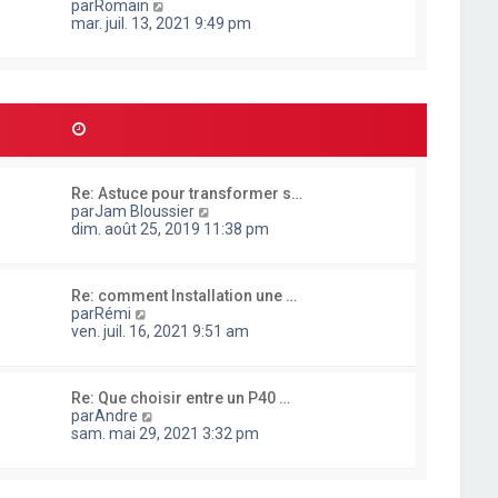
g
C
par
Romain
t
e
e
o
mar. juil. 13, 2021 9:49 pm
e
r
n
r
n
s
l
i
u
e
e
l
d
r
t
e
m
e
r
e
r
n
s
l
i
s
e
e
a
Re: Astuce pour transformer s…
d
r
g
C
par
Jam Bloussier
e
m
e
o
dim. août 25, 2019 11:38 pm
r
e
n
n
s
s
i
s
u
e
a
Re: comment Installation une …
l
r
g
C
par
Rémi
t
m
e
o
ven. juil. 16, 2021 9:51 am
e
e
n
r
s
s
l
s
u
e
a
Re: Que choisir entre un P40 …
l
d
g
C
par
Andre
t
e
e
o
sam. mai 29, 2021 3:32 pm
e
r
n
r
n
s
l
i
u
e
e