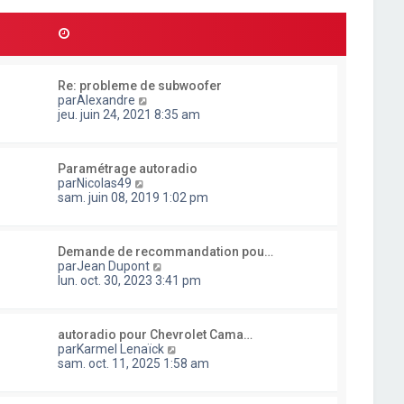
l
d
r
t
e
m
e
r
e
r
n
s
l
i
s
e
e
a
Re: probleme de subwoofer
d
r
g
C
par
Alexandre
e
m
e
o
jeu. juin 24, 2021 8:35 am
r
e
n
n
s
s
i
s
u
e
a
Paramétrage autoradio
l
r
g
C
par
Nicolas49
t
m
e
o
sam. juin 08, 2019 1:02 pm
e
e
n
r
s
s
l
s
u
e
a
Demande de recommandation pou…
l
d
g
C
par
Jean Dupont
t
e
e
o
lun. oct. 30, 2023 3:41 pm
e
r
n
r
n
s
l
i
u
e
e
autoradio pour Chevrolet Cama…
l
d
r
C
par
Karmel Lenaïck
t
e
m
o
sam. oct. 11, 2025 1:58 am
e
r
e
n
r
n
s
s
l
i
s