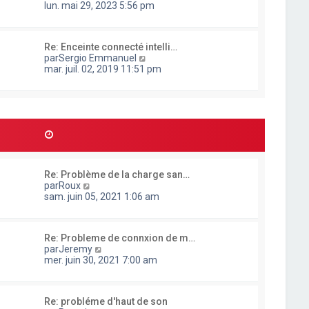
o
lun. mai 29, 2023 5:56 pm
e
n
r
s
l
u
e
Re: Enceinte connecté intelli…
l
d
C
par
Sergio Emmanuel
t
e
o
mar. juil. 02, 2019 11:51 pm
e
r
n
r
n
s
l
i
u
e
e
l
d
r
t
e
m
e
r
e
r
n
s
l
i
s
e
e
a
Re: Problème de la charge san…
d
r
g
C
par
Roux
e
m
e
o
sam. juin 05, 2021 1:06 am
r
e
n
n
s
s
i
s
u
e
a
Re: Probleme de connxion de m…
l
r
g
C
par
Jeremy
t
m
e
o
mer. juin 30, 2021 7:00 am
e
e
n
r
s
s
l
s
u
e
a
Re: probléme d'haut de son
l
d