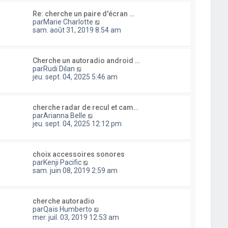
l
i
s
u
e
e
a
Re: cherche un paire d'écran …
l
d
r
g
C
par
Marie Charlotte
t
e
m
e
o
sam. août 31, 2019 8:54 am
e
r
e
n
r
n
s
s
l
i
s
u
e
e
a
Cherche un autoradio android …
l
d
r
C
g
par
Rudi Dilan
t
e
m
o
e
jeu. sept. 04, 2025 5:46 am
e
r
e
n
r
n
s
s
l
i
s
u
e
e
a
cherche radar de recul et cam…
l
d
r
C
g
par
Arianna Belle
t
e
m
o
e
jeu. sept. 04, 2025 12:12 pm
e
r
e
n
r
n
s
s
l
i
s
u
e
e
a
choix accessoires sonores
l
d
r
C
g
par
Kenji Pacific
t
e
m
o
e
sam. juin 08, 2019 2:59 am
e
r
e
n
r
n
s
s
l
i
s
u
e
e
a
cherche autoradio
l
d
r
C
g
par
Qaïs Humberto
t
e
m
o
e
mer. juil. 03, 2019 12:53 am
e
r
e
n
r