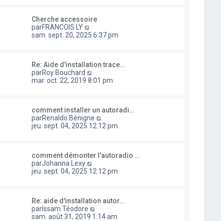
n
s
s
l
i
s
u
e
e
a
Cherche accessoire
l
d
r
g
C
par
FRANCOIS LY
t
e
m
e
o
sam. sept. 20, 2025 6:37 pm
e
r
e
n
r
n
s
s
l
i
s
u
e
e
a
Re: Aide d'installation trace…
l
d
r
g
C
par
Roy Bouchard
t
e
m
e
o
mar. oct. 22, 2019 8:01 pm
e
r
e
n
r
n
s
s
l
i
s
u
e
e
a
comment installer un autoradi…
l
d
r
g
C
par
Renaldo Bénigne
t
e
m
e
o
jeu. sept. 04, 2025 12:12 pm
e
r
e
n
r
n
s
s
l
i
s
u
e
e
a
comment démonter l'autoradio …
l
d
r
C
g
par
Johanna Lexy
t
e
m
o
e
jeu. sept. 04, 2025 12:12 pm
e
r
e
n
r
n
s
s
l
i
s
u
e
e
a
Re: aide d'installation autor…
l
d
r
g
C
par
Issam Téodore
t
e
m
e
o
sam. août 31, 2019 1:14 am
e
r