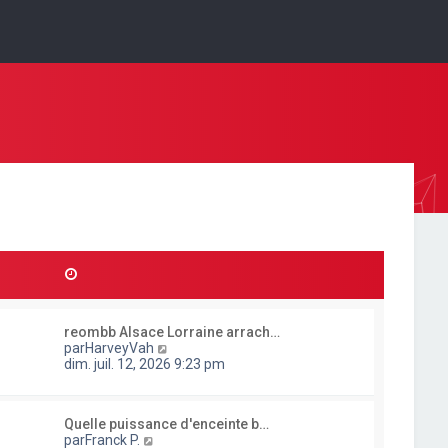
reombb Alsace Lorraine arrach…
C
par
HarveyVah
o
dim. juil. 12, 2026 9:23 pm
n
s
u
Quelle puissance d'enceinte b…
l
C
par
Franck P.
t