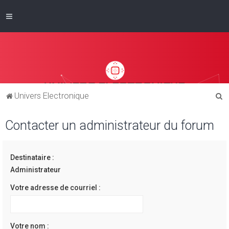
R
Univers Electronique
e
Contacter un administrateur du forum
c
h
e
Destinataire :
r
Administrateur
c
Votre adresse de courriel :
h
e
r
Votre nom :