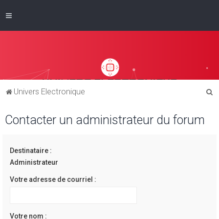
R
Univers Electronique
e
Contacter un administrateur du forum
c
h
e
Destinataire :
r
Administrateur
c
Votre adresse de courriel :
h
e
r
Votre nom :