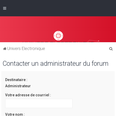
R
Univers Electronique
e
Contacter un administrateur du forum
c
h
e
Destinataire :
r
Administrateur
c
Votre adresse de courriel :
h
e
r
Votre nom :