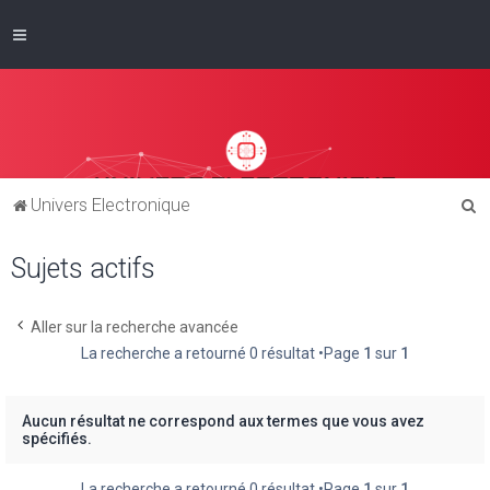
R
Univers Electronique
e
Sujets actifs
c
h
e
Aller sur la recherche avancée
La recherche a retourné 0 résultat •Page
1
sur
1
r
c
h
Aucun résultat ne correspond aux termes que vous avez
spécifiés.
e
r
La recherche a retourné 0 résultat •Page
1
sur
1