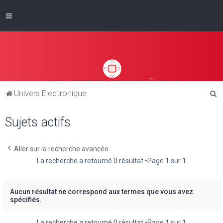
R
Univers Electronique
e
Sujets actifs
c
h
e
Aller sur la recherche avancée
La recherche a retourné 0 résultat •Page
1
sur
1
r
c
h
Aucun résultat ne correspond aux termes que vous avez
spécifiés.
e
r
La recherche a retourné 0 résultat •Page
1
sur
1