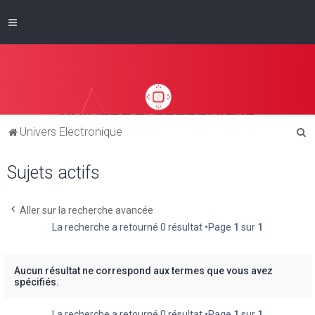
R
Univers Electronique
e
Sujets actifs
c
h
e
Aller sur la recherche avancée
La recherche a retourné 0 résultat •Page
1
sur
1
r
c
h
Aucun résultat ne correspond aux termes que vous avez
spécifiés.
e
r
La recherche a retourné 0 résultat •Page
1
sur
1