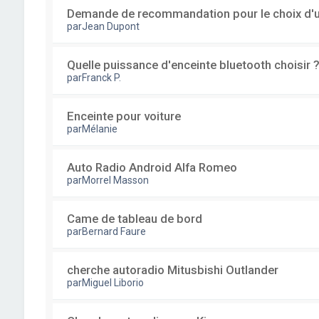
Demande de recommandation pour le choix d'u
par
Jean Dupont
Quelle puissance d'enceinte bluetooth choisir 
par
Franck P.
Enceinte pour voiture
par
Mélanie
Auto Radio Android Alfa Romeo
par
Morrel Masson
Came de tableau de bord
par
Bernard Faure
cherche autoradio Mitusbishi Outlander
par
Miguel Liborio