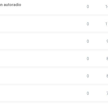
n autoradio
0
1
?
0
1
0
0
0
0