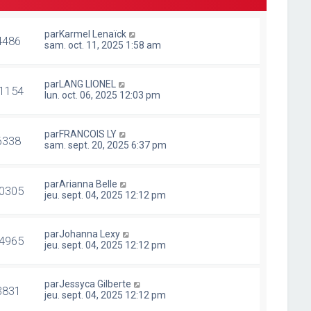
par
Karmel Lenaïck
4486
sam. oct. 11, 2025 1:58 am
par
LANG LIONEL
1154
lun. oct. 06, 2025 12:03 pm
par
FRANCOIS LY
6338
sam. sept. 20, 2025 6:37 pm
par
Arianna Belle
0305
jeu. sept. 04, 2025 12:12 pm
par
Johanna Lexy
4965
jeu. sept. 04, 2025 12:12 pm
par
Jessyca Gilberte
3831
jeu. sept. 04, 2025 12:12 pm