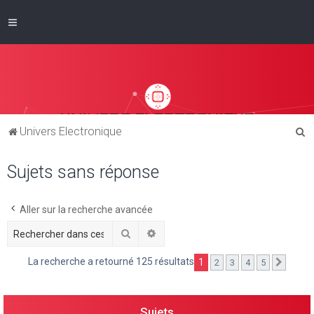
R
Univers Electronique
e
Sujets sans réponse
c
h
e
Aller sur la recherche avancée
r
Rechercher
Recherche avancée
c
La recherche a retourné 125 résultats
1
2
3
4
5
Suivan
h
e
r
Sujets