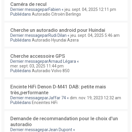
Caméra de recul
Dernier messagepar
Fabien
«
jeu. sept. 04, 2025 12:11 pm
Publiédans
Autoradio Citroën Berlingo
Cherche un autoradio android pour Huindai
Dernier messagepar
Rudi Dilan
«
jeu. sept. 04, 2025 5:46 am
Publiédans
Autoradio Hyundai Azera
Cherche accessoire GPS
Dernier messagepar
Arnaud Légara
«
mer. sept. 03, 2025 11:44 pm
Publiédans
Autoradio Volvo 850
Encinte HiFi Denon D-M41 DAB: petite mais
très,performante
Dernier messagepar
Jaffar 74
«
dim. nov. 19, 2023 12:32 am
Publiédans
Enceintes HiFi
Demande de recommandation pour le choix d'un
autoradio
Dernier messagepar
Jean Dupont
«