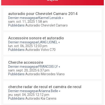
autoradio pour Chevrolet Camaro 2014
Dernier messagepar
Karmel Lenaïck
«
sam. oct. 11, 2025 1:58 am
Publiédans
Autoradio Chevrolet Camaro
Accessoire sonore et autoradio
Dernier messagepar
LANG LIONEL
«
lun. oct. 06, 2025 12:03 pm
Publiédans
Autoradio Volvo C70
Cherche accessoire
Dernier messagepar
FRANCOIS LY
«
sam. sept. 20, 2025 6:37 pm
Publiédans
Autoradio Mercedes Viano
cherche radar de recul et caméra de recul
Dernier messagepar
Arianna Belle
«
jeu. sept. 04, 2025 12:12 pm
Publiédans
Autoradio Kia Carens