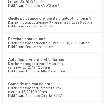
lun. oct. 30, 2023 3:41 pm
Publiédans
Autoradio BMW Serie 1
Quelle puissance d'enceinte bluetooth choisir ?
Dernier messagepar
Franck P.
«
lun. mai 29, 2023 5:56 pm
Publiédans
Enceinte bluetooth
Enceinte pour voiture
Dernier messagepar
Mélanie
«
ven. juil. 30, 2021 1:48 am
Publiédans
Enceinte bluetooth
Auto Radio Android Alfa Romeo
Dernier messagepar
Morrel Masson
«
sam. nov. 23, 2019 12:53 am
Publiédans
Autoradio Alfa Romeo 164
Came de tableau de bord
Dernier messagepar
Bernard Faure
«
mar. oct. 15, 2019 9:30 am
Publiédans
Autoradio Chrysler 300M