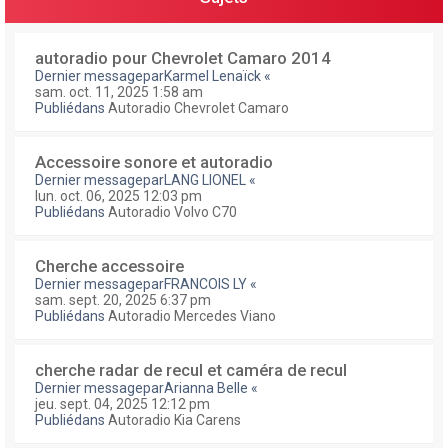
autoradio pour Chevrolet Camaro 2014
Dernier messagepar
Karmel Lenaïck
«
sam. oct. 11, 2025 1:58 am
Publiédans
Autoradio Chevrolet Camaro
Accessoire sonore et autoradio
Dernier messagepar
LANG LIONEL
«
lun. oct. 06, 2025 12:03 pm
Publiédans
Autoradio Volvo C70
Cherche accessoire
Dernier messagepar
FRANCOIS LY
«
sam. sept. 20, 2025 6:37 pm
Publiédans
Autoradio Mercedes Viano
cherche radar de recul et caméra de recul
Dernier messagepar
Arianna Belle
«
jeu. sept. 04, 2025 12:12 pm
Publiédans
Autoradio Kia Carens