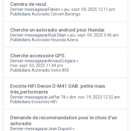
Caméra de recul
Dernier messagepar
Fabien
«
jeu. sept. 04, 2025 12:11 pm
Publiédans
Autoradio Citroën Berlingo
Cherche un autoradio android pour Huindai
Dernier messagepar
Rudi Dilan
«
jeu. sept. 04, 2025 5:46 am
Publiédans
Autoradio Hyundai Azera
Cherche accessoire GPS
Dernier messagepar
Arnaud Légara
«
mer. sept. 03, 2025 11:44 pm
Publiédans
Autoradio Volvo 850
Encinte HiFi Denon D-M41 DAB: petite mais
très,performante
Dernier messagepar
Jaffar 74
«
dim. nov. 19, 2023 12:32 am
Publiédans
Enceintes HiFi
Demande de recommandation pour le choix d'un
autoradio
Dernier messagepar
Jean Dupont
«