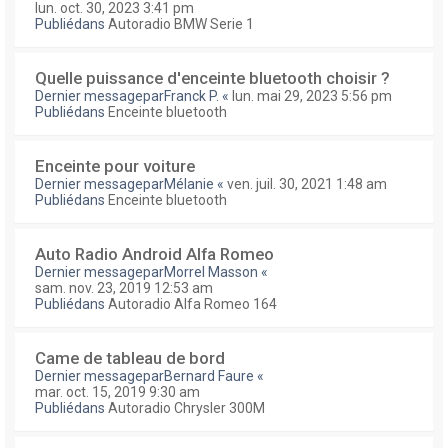
lun. oct. 30, 2023 3:41 pm
Publiédans
Autoradio BMW Serie 1
Quelle puissance d'enceinte bluetooth choisir ?
Dernier messagepar
Franck P.
«
lun. mai 29, 2023 5:56 pm
Publiédans
Enceinte bluetooth
Enceinte pour voiture
Dernier messagepar
Mélanie
«
ven. juil. 30, 2021 1:48 am
Publiédans
Enceinte bluetooth
Auto Radio Android Alfa Romeo
Dernier messagepar
Morrel Masson
«
sam. nov. 23, 2019 12:53 am
Publiédans
Autoradio Alfa Romeo 164
Came de tableau de bord
Dernier messagepar
Bernard Faure
«
mar. oct. 15, 2019 9:30 am
Publiédans
Autoradio Chrysler 300M