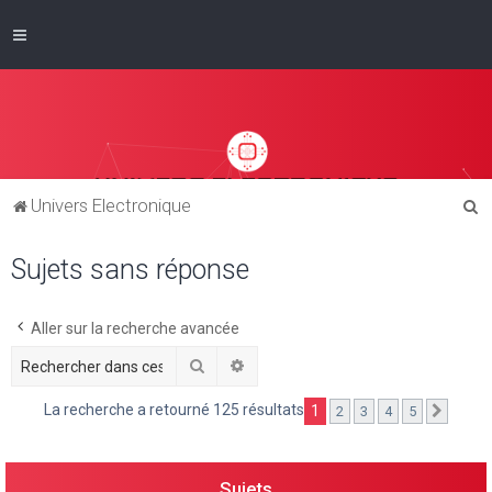
R
Univers Electronique
e
Sujets sans réponse
c
h
e
Aller sur la recherche avancée
r
Rechercher
Recherche avancée
c
La recherche a retourné 125 résultats
1
2
3
4
5
Suivan
h
e
r
Sujets