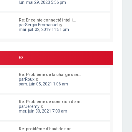
o
lun. mai 29, 2023 5:56 pm
e
n
r
s
l
u
e
Re: Enceinte connecté intelli…
l
d
C
par
Sergio Emmanuel
t
e
o
mar. juil. 02, 2019 11:51 pm
e
r
n
r
n
s
l
i
u
e
e
l
d
r
t
e
m
e
r
e
r
n
s
l
i
s
e
e
a
Re: Problème de la charge san…
d
r
g
C
par
Roux
e
m
e
o
sam. juin 05, 2021 1:06 am
r
e
n
n
s
s
i
s
u
e
a
Re: Probleme de connxion de m…
l
r
g
C
par
Jeremy
t
m
e
o
mer. juin 30, 2021 7:00 am
e
e
n
r
s
s
l
s
u
e
a
Re: probléme d'haut de son
l
d