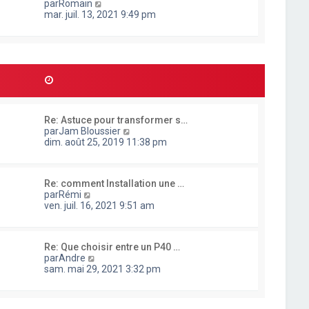
g
C
par
Romain
t
e
e
o
mar. juil. 13, 2021 9:49 pm
e
r
n
r
n
s
l
i
u
e
e
l
d
r
t
e
m
e
r
e
r
n
s
l
i
s
e
e
a
Re: Astuce pour transformer s…
d
r
g
C
par
Jam Bloussier
e
m
e
o
dim. août 25, 2019 11:38 pm
r
e
n
n
s
s
i
s
u
e
a
Re: comment Installation une …
l
r
g
C
par
Rémi
t
m
e
o
ven. juil. 16, 2021 9:51 am
e
e
n
r
s
s
l
s
u
e
a
Re: Que choisir entre un P40 …
l
d
g
C
par
Andre
t
e
e
o
sam. mai 29, 2021 3:32 pm
e
r
n
r
n
s
l
i
u
e
e