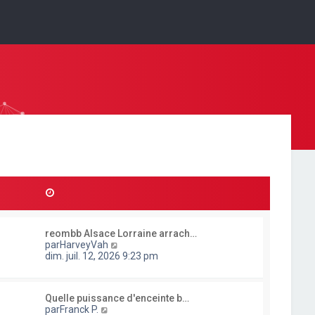
reombb Alsace Lorraine arrach…
C
par
HarveyVah
o
dim. juil. 12, 2026 9:23 pm
n
s
u
Quelle puissance d'enceinte b…
l
C
par
Franck P.
t