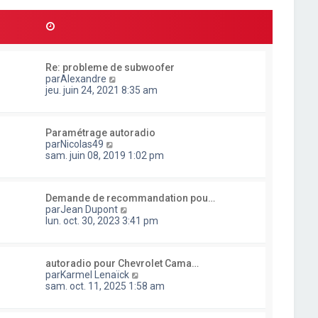
l
d
r
t
e
m
e
r
e
r
n
s
l
i
s
e
e
a
Re: probleme de subwoofer
d
r
g
C
par
Alexandre
e
m
e
o
jeu. juin 24, 2021 8:35 am
r
e
n
n
s
s
i
s
u
e
a
Paramétrage autoradio
l
r
g
C
par
Nicolas49
t
m
e
o
sam. juin 08, 2019 1:02 pm
e
e
n
r
s
s
l
s
u
e
a
Demande de recommandation pou…
l
d
g
C
par
Jean Dupont
t
e
e
o
lun. oct. 30, 2023 3:41 pm
e
r
n
r
n
s
l
i
u
e
e
autoradio pour Chevrolet Cama…
l
d
r
C
par
Karmel Lenaïck
t
e
m
o
sam. oct. 11, 2025 1:58 am
e
r
e
n
r
n
s
s
l
i
s