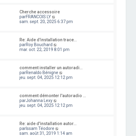
n
s
s
l
i
s
u
e
e
a
Cherche accessoire
l
d
r
g
C
par
FRANCOIS LY
t
e
m
e
o
sam. sept. 20, 2025 6:37 pm
e
r
e
n
r
n
s
s
l
i
s
u
e
e
a
Re: Aide d'installation trace…
l
d
r
g
C
par
Roy Bouchard
t
e
m
e
o
mar. oct. 22, 2019 8:01 pm
e
r
e
n
r
n
s
s
l
i
s
u
e
e
a
comment installer un autoradi…
l
d
r
g
C
par
Renaldo Bénigne
t
e
m
e
o
jeu. sept. 04, 2025 12:12 pm
e
r
e
n
r
n
s
s
l
i
s
u
e
e
a
comment démonter l'autoradio …
l
d
r
C
g
par
Johanna Lexy
t
e
m
o
e
jeu. sept. 04, 2025 12:12 pm
e
r
e
n
r
n
s
s
l
i
s
u
e
e
a
Re: aide d'installation autor…
l
d
r
g
C
par
Issam Téodore
t
e
m
e
o
sam. août 31, 2019 1:14 am
e
r