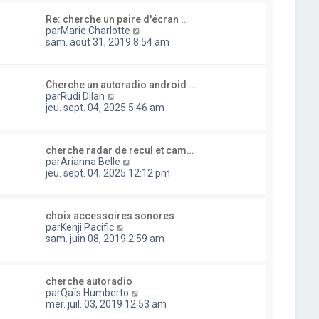
l
i
s
u
e
e
a
Re: cherche un paire d'écran …
l
d
r
g
C
par
Marie Charlotte
t
e
m
e
o
sam. août 31, 2019 8:54 am
e
r
e
n
r
n
s
s
l
i
s
u
e
e
a
Cherche un autoradio android …
l
d
r
C
g
par
Rudi Dilan
t
e
m
o
e
jeu. sept. 04, 2025 5:46 am
e
r
e
n
r
n
s
s
l
i
s
u
e
e
a
cherche radar de recul et cam…
l
d
r
C
g
par
Arianna Belle
t
e
m
o
e
jeu. sept. 04, 2025 12:12 pm
e
r
e
n
r
n
s
s
l
i
s
u
e
e
a
choix accessoires sonores
l
d
r
C
g
par
Kenji Pacific
t
e
m
o
e
sam. juin 08, 2019 2:59 am
e
r
e
n
r
n
s
s
l
i
s
u
e
e
a
cherche autoradio
l
d
r
C
g
par
Qaïs Humberto
t
e
m
o
e
mer. juil. 03, 2019 12:53 am
e
r
e
n
r