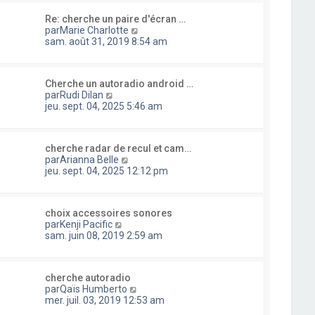
l
i
s
u
e
e
a
Re: cherche un paire d'écran …
l
d
r
g
C
par
Marie Charlotte
t
e
m
e
o
sam. août 31, 2019 8:54 am
e
r
e
n
r
n
s
s
l
i
s
u
e
e
a
Cherche un autoradio android …
l
d
r
C
g
par
Rudi Dilan
t
e
m
o
e
jeu. sept. 04, 2025 5:46 am
e
r
e
n
r
n
s
s
l
i
s
u
e
e
a
cherche radar de recul et cam…
l
d
r
C
g
par
Arianna Belle
t
e
m
o
e
jeu. sept. 04, 2025 12:12 pm
e
r
e
n
r
n
s
s
l
i
s
u
e
e
a
choix accessoires sonores
l
d
r
C
g
par
Kenji Pacific
t
e
m
o
e
sam. juin 08, 2019 2:59 am
e
r
e
n
r
n
s
s
l
i
s
u
e
e
a
cherche autoradio
l
d
r
C
g
par
Qaïs Humberto
t
e
m
o
e
mer. juil. 03, 2019 12:53 am
e
r
e
n
r