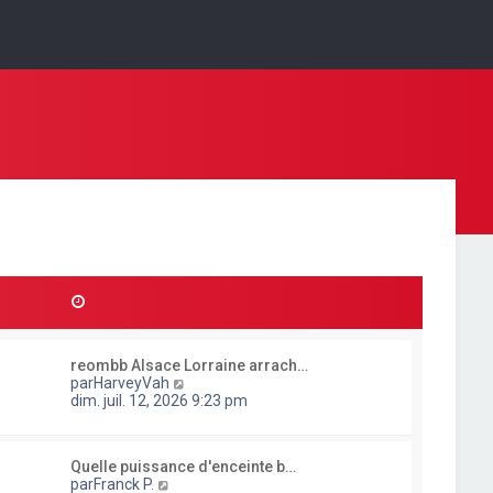
reombb Alsace Lorraine arrach…
C
par
HarveyVah
o
dim. juil. 12, 2026 9:23 pm
n
s
u
Quelle puissance d'enceinte b…
l
C
par
Franck P.
t