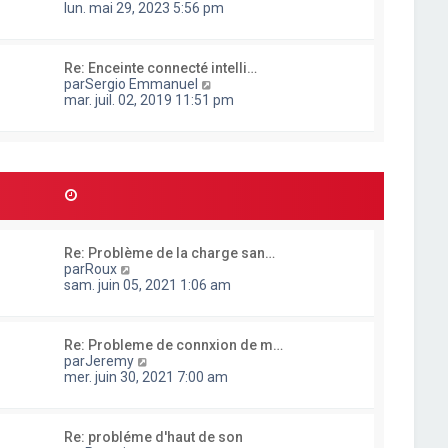
o
lun. mai 29, 2023 5:56 pm
e
n
r
s
l
u
e
Re: Enceinte connecté intelli…
l
d
C
par
Sergio Emmanuel
t
e
o
mar. juil. 02, 2019 11:51 pm
e
r
n
r
n
s
l
i
u
e
e
l
d
r
t
e
m
e
r
e
r
n
s
l
i
s
e
e
a
Re: Problème de la charge san…
d
r
g
C
par
Roux
e
m
e
o
sam. juin 05, 2021 1:06 am
r
e
n
n
s
s
i
s
u
e
a
Re: Probleme de connxion de m…
l
r
g
C
par
Jeremy
t
m
e
o
mer. juin 30, 2021 7:00 am
e
e
n
r
s
s
l
s
u
e
a
Re: probléme d'haut de son
l
d