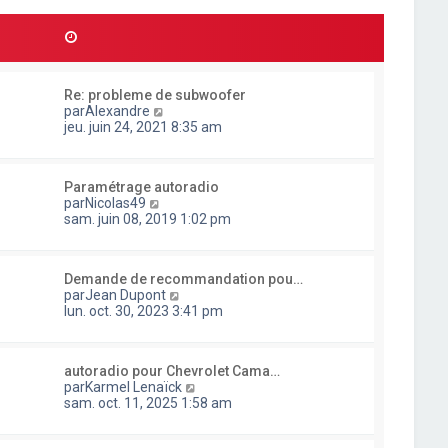
l
d
r
t
e
m
e
r
e
r
n
s
l
i
s
e
e
a
Re: probleme de subwoofer
d
r
g
C
par
Alexandre
e
m
e
o
jeu. juin 24, 2021 8:35 am
r
e
n
n
s
s
i
s
u
e
a
Paramétrage autoradio
l
r
g
C
par
Nicolas49
t
m
e
o
sam. juin 08, 2019 1:02 pm
e
e
n
r
s
s
l
s
u
e
a
Demande de recommandation pou…
l
d
g
C
par
Jean Dupont
t
e
e
o
lun. oct. 30, 2023 3:41 pm
e
r
n
r
n
s
l
i
u
e
e
autoradio pour Chevrolet Cama…
l
d
r
C
par
Karmel Lenaïck
t
e
m
o
sam. oct. 11, 2025 1:58 am
e
r
e
n
r
n
s
s
l
i
s