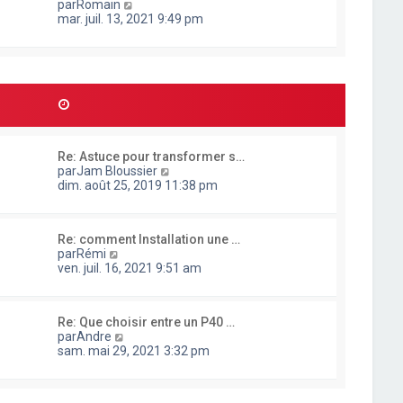
g
C
par
Romain
t
e
e
o
mar. juil. 13, 2021 9:49 pm
e
r
n
r
n
s
l
i
u
e
e
l
d
r
t
e
m
e
r
e
r
n
s
l
i
s
e
e
a
Re: Astuce pour transformer s…
d
r
g
C
par
Jam Bloussier
e
m
e
o
dim. août 25, 2019 11:38 pm
r
e
n
n
s
s
i
s
u
e
a
Re: comment Installation une …
l
r
g
C
par
Rémi
t
m
e
o
ven. juil. 16, 2021 9:51 am
e
e
n
r
s
s
l
s
u
e
a
Re: Que choisir entre un P40 …
l
d
g
C
par
Andre
t
e
e
o
sam. mai 29, 2021 3:32 pm
e
r
n
r
n
s
l
i
u
e
e