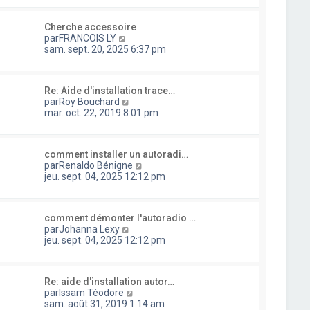
n
s
s
l
i
s
u
e
e
a
Cherche accessoire
l
d
r
g
C
par
FRANCOIS LY
t
e
m
e
o
sam. sept. 20, 2025 6:37 pm
e
r
e
n
r
n
s
s
l
i
s
u
e
e
a
Re: Aide d'installation trace…
l
d
r
g
C
par
Roy Bouchard
t
e
m
e
o
mar. oct. 22, 2019 8:01 pm
e
r
e
n
r
n
s
s
l
i
s
u
e
e
a
comment installer un autoradi…
l
d
r
g
C
par
Renaldo Bénigne
t
e
m
e
o
jeu. sept. 04, 2025 12:12 pm
e
r
e
n
r
n
s
s
l
i
s
u
e
e
a
comment démonter l'autoradio …
l
d
r
C
g
par
Johanna Lexy
t
e
m
o
e
jeu. sept. 04, 2025 12:12 pm
e
r
e
n
r
n
s
s
l
i
s
u
e
e
a
Re: aide d'installation autor…
l
d
r
g
C
par
Issam Téodore
t
e
m
e
o
sam. août 31, 2019 1:14 am
e
r