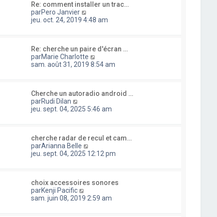
e
e
a
Re: comment installer un trac…
l
d
r
C
g
par
Pero Janvier
t
e
m
o
e
jeu. oct. 24, 2019 4:48 am
e
r
e
n
r
n
s
s
l
i
s
u
e
e
a
Re: cherche un paire d'écran …
l
d
r
g
C
par
Marie Charlotte
t
e
m
e
o
sam. août 31, 2019 8:54 am
e
r
e
n
r
n
s
s
l
i
s
u
e
e
a
Cherche un autoradio android …
l
d
r
C
g
par
Rudi Dilan
t
e
m
o
e
jeu. sept. 04, 2025 5:46 am
e
r
e
n
r
n
s
s
l
i
s
u
e
e
a
cherche radar de recul et cam…
l
d
r
C
g
par
Arianna Belle
t
e
m
o
e
jeu. sept. 04, 2025 12:12 pm
e
r
e
n
r
n
s
s
l
i
s
u
e
e
a
choix accessoires sonores
l
d
r
C
g
par
Kenji Pacific
t
e
m
o
e
sam. juin 08, 2019 2:59 am
e
r
e
n
r
n
s
s
l