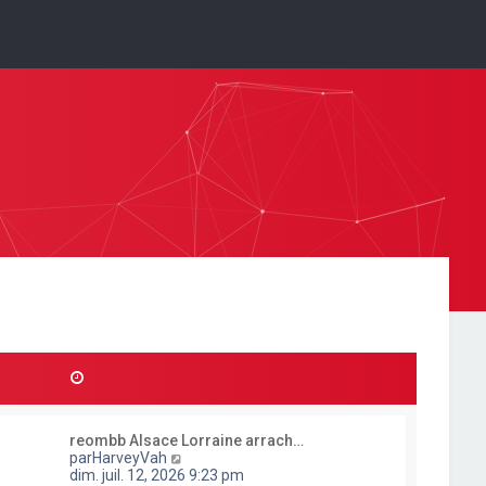
reombb Alsace Lorraine arrach…
C
par
HarveyVah
o
dim. juil. 12, 2026 9:23 pm