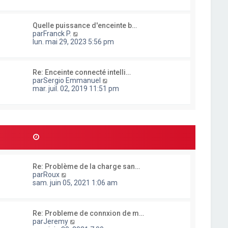
n
s
u
Quelle puissance d'enceinte b…
l
C
par
Franck P.
t
o
lun. mai 29, 2023 5:56 pm
e
n
r
s
l
u
e
Re: Enceinte connecté intelli…
l
d
C
par
Sergio Emmanuel
t
e
o
mar. juil. 02, 2019 11:51 pm
e
r
n
r
n
s
l
i
u
e
e
l
d
r
t
e
m
e
r
e
r
n
s
l
i
s
e
e
a
Re: Problème de la charge san…
d
r
g
C
par
Roux
e
m
e
o
sam. juin 05, 2021 1:06 am
r
e
n
n
s
s
i
s
u
e
a
Re: Probleme de connxion de m…
l
r
g
C
par
Jeremy
t
m