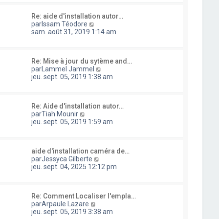
s
s
l
i
s
u
e
e
a
Re: aide d'installation autor…
l
d
r
g
C
par
Issam Téodore
t
e
m
e
o
sam. août 31, 2019 1:14 am
e
r
e
n
r
n
s
s
l
i
s
u
e
e
a
Re: Mise à jour du sytème and…
l
d
r
g
C
par
Lammel Jammel
t
e
m
e
o
jeu. sept. 05, 2019 1:38 am
e
r
e
n
r
n
s
s
l
i
s
u
e
e
a
Re: Aide d'installation autor…
l
d
r
C
g
par
Tiah Mounir
t
e
m
o
e
jeu. sept. 05, 2019 1:59 am
e
r
e
n
r
n
s
s
l
i
s
u
e
e
a
aide d'installation caméra de…
l
d
r
g
C
par
Jessyca Gilberte
t
e
m
e
o
jeu. sept. 04, 2025 12:12 pm
e
r
e
n
r
n
s
s
l
i
s
u
e
e
a
Re: Comment Localiser l'empla…
l
d
r
g
C
par
Arpaule Lazare
t
e
m
e
o
jeu. sept. 05, 2019 3:38 am
e
r
e