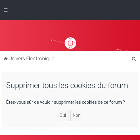
R
Univers Electronique
e
c
Supprimer tous les cookies du forum
h
e
r
Êtes-vous sûr de vouloir supprimer les cookies de ce forum ?
c
h
e
r