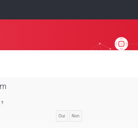
um
 ?