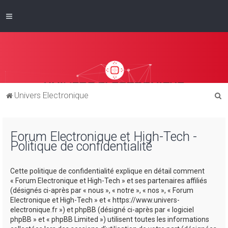
R
Univers Electronique
e
c
Forum Electronique et High-Tech -
h
Politique de confidentialité
e
r
Cette politique de confidentialité explique en détail comment
c
« Forum Electronique et High-Tech » et ses partenaires affiliés
(désignés ci-après par « nous », « notre », « nos », « Forum
h
Electronique et High-Tech » et « https://www.univers-
e
electronique.fr ») et phpBB (désigné ci-après par « logiciel
phpBB » et « phpBB Limited ») utilisent toutes les informations
r