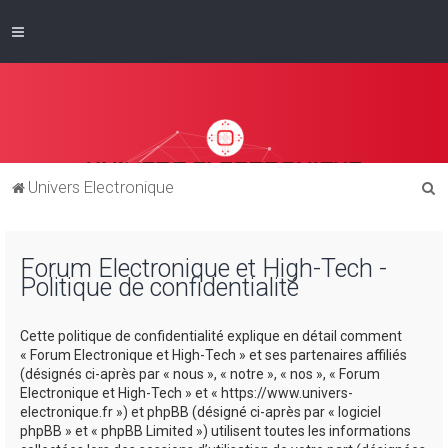
R
Univers Electronique
e
c
Forum Electronique et High-Tech -
h
Politique de confidentialité
e
r
Cette politique de confidentialité explique en détail comment
c
« Forum Electronique et High-Tech » et ses partenaires affiliés
(désignés ci-après par « nous », « notre », « nos », « Forum
h
Electronique et High-Tech » et « https://www.univers-
e
electronique.fr ») et phpBB (désigné ci-après par « logiciel
phpBB » et « phpBB Limited ») utilisent toutes les informations
r