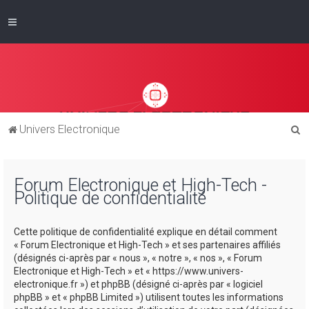
R
Univers Electronique
e
c
Forum Electronique et High-Tech -
h
Politique de confidentialité
e
r
Cette politique de confidentialité explique en détail comment
c
« Forum Electronique et High-Tech » et ses partenaires affiliés
(désignés ci-après par « nous », « notre », « nos », « Forum
h
Electronique et High-Tech » et « https://www.univers-
e
electronique.fr ») et phpBB (désigné ci-après par « logiciel
phpBB » et « phpBB Limited ») utilisent toutes les informations
r