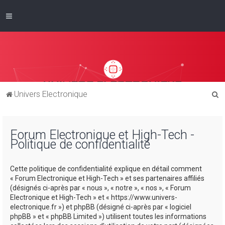
R
Univers Electronique
e
c
Forum Electronique et High-Tech -
h
Politique de confidentialité
e
r
Cette politique de confidentialité explique en détail comment
c
« Forum Electronique et High-Tech » et ses partenaires affiliés
(désignés ci-après par « nous », « notre », « nos », « Forum
h
Electronique et High-Tech » et « https://www.univers-
e
electronique.fr ») et phpBB (désigné ci-après par « logiciel
phpBB » et « phpBB Limited ») utilisent toutes les informations
r