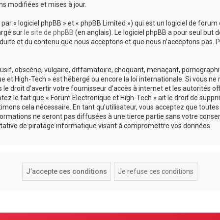
s modifiées et mises à jour.
r « logiciel phpBB » et « phpBB Limited ») qui est un logiciel de forum 
argé sur
le site de phpBB
(en anglais). Le logiciel phpBB a pour seul but d
uite et du contenu que nous acceptons et que nous n’acceptons pas. Po
if, obscène, vulgaire, diffamatoire, choquant, menaçant, pornographique
e et High-Tech » est hébergé ou encore la loi internationale. Si vous n
 droit d’avertir votre fournisseur d’accès à internet et les autorités of
z le fait que « Forum Electronique et High-Tech » ait le droit de suppri
imons cela nécessaire. En tant qu’utilisateur, vous acceptez que toute
ormations ne seront pas diffusées à une tierce partie sans votre consen
tative de piratage informatique visant à compromettre vos données.