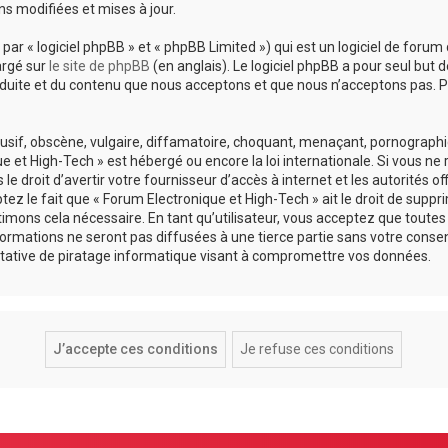
s modifiées et mises à jour.
r « logiciel phpBB » et « phpBB Limited ») qui est un logiciel de forum 
argé sur
le site de phpBB
(en anglais). Le logiciel phpBB a pour seul but d
uite et du contenu que nous acceptons et que nous n’acceptons pas. Po
if, obscène, vulgaire, diffamatoire, choquant, menaçant, pornographique
e et High-Tech » est hébergé ou encore la loi internationale. Si vous n
 droit d’avertir votre fournisseur d’accès à internet et les autorités of
z le fait que « Forum Electronique et High-Tech » ait le droit de suppri
imons cela nécessaire. En tant qu’utilisateur, vous acceptez que toute
ormations ne seront pas diffusées à une tierce partie sans votre consen
tative de piratage informatique visant à compromettre vos données.