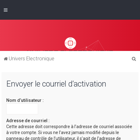
R
Univers Electronique
e
c
Envoyer le courriel d’activation
h
e
Nom d’utilisateur :
r
c
h
Adresse de courriel :
Cette adresse doit correspondre à l’adresse de courriel associée
e
à votre compte. Si vous ne l’avez jamais modifié depuis le
r
panneau de contrôle de l’utilisateur, il s’agit de l’adresse de