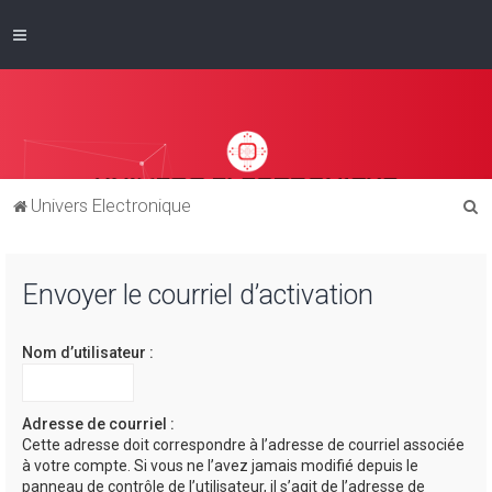
R
Univers Electronique
e
c
Envoyer le courriel d’activation
h
e
Nom d’utilisateur :
r
c
h
Adresse de courriel :
Cette adresse doit correspondre à l’adresse de courriel associée
e
à votre compte. Si vous ne l’avez jamais modifié depuis le
r
panneau de contrôle de l’utilisateur, il s’agit de l’adresse de