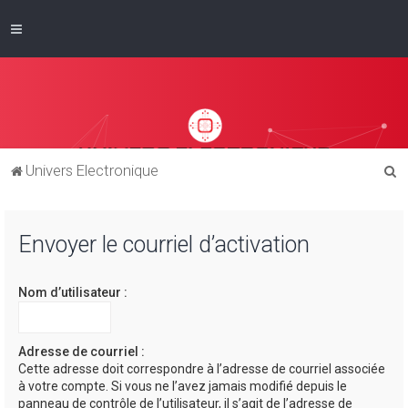
R
Univers Electronique
e
c
Envoyer le courriel d’activation
h
e
Nom d’utilisateur :
r
c
h
Adresse de courriel :
Cette adresse doit correspondre à l’adresse de courriel associée
e
à votre compte. Si vous ne l’avez jamais modifié depuis le
r
panneau de contrôle de l’utilisateur, il s’agit de l’adresse de