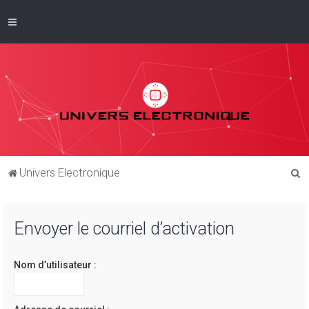
R
Univers Electronique
e
c
Envoyer le courriel d’activation
h
e
Nom d’utilisateur :
r
c
h