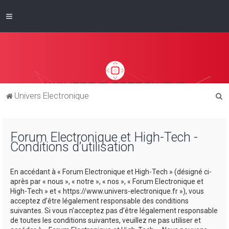
R
Univers Electronique
e
c
Forum Electronique et High-Tech -
h
Conditions d’utilisation
e
r
En accédant à « Forum Electronique et High-Tech » (désigné ci-
c
après par « nous », « notre », « nos », « Forum Electronique et
High-Tech » et « https://www.univers-electronique.fr »), vous
h
acceptez d’être légalement responsable des conditions
e
suivantes. Si vous n’acceptez pas d’être légalement responsable
de toutes les conditions suivantes, veuillez ne pas utiliser et
r