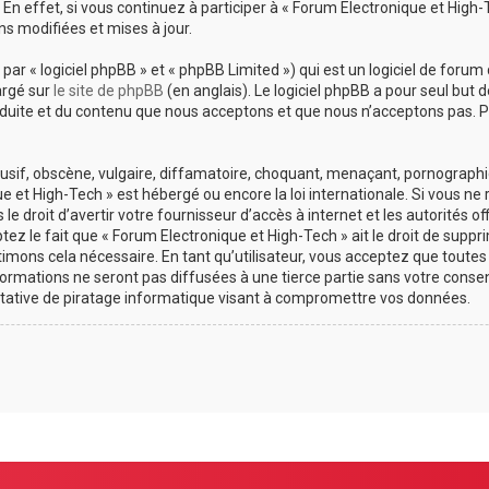
En effet, si vous continuez à participer à « Forum Electronique et High
s modifiées et mises à jour.
r « logiciel phpBB » et « phpBB Limited ») qui est un logiciel de forum 
argé sur
le site de phpBB
(en anglais). Le logiciel phpBB a pour seul but d
uite et du contenu que nous acceptons et que nous n’acceptons pas. Po
if, obscène, vulgaire, diffamatoire, choquant, menaçant, pornographique
e et High-Tech » est hébergé ou encore la loi internationale. Si vous n
 droit d’avertir votre fournisseur d’accès à internet et les autorités of
z le fait que « Forum Electronique et High-Tech » ait le droit de suppri
imons cela nécessaire. En tant qu’utilisateur, vous acceptez que toute
ormations ne seront pas diffusées à une tierce partie sans votre consen
tative de piratage informatique visant à compromettre vos données.