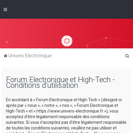
R
Univers Electronique
e
c
Forum Electronique et High-Tech -
h
Conditions d’utilisation
e
r
En accédant à « Forum Electronique et High-Tech » (désigné ci-
c
après par « nous », « notre », « nos », « Forum Electronique et
High-Tech » et « https://www.univers-electronique.fr »), vous
h
acceptez d’être légalement responsable des conditions
e
suivantes. Si vous n’acceptez pas d’être légalement responsable
de toutes les conditions suivantes, veuillez ne pas utiliser et
r