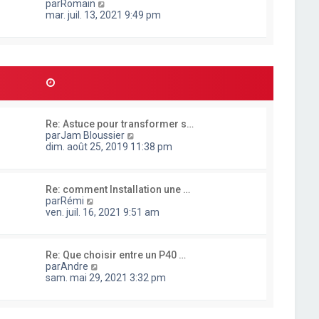
g
C
par
Romain
t
e
e
o
mar. juil. 13, 2021 9:49 pm
e
r
n
r
n
s
l
i
u
e
e
l
d
r
t
e
m
e
r
e
r
n
s
l
i
s
e
e
a
Re: Astuce pour transformer s…
d
r
g
C
par
Jam Bloussier
e
m
e
o
dim. août 25, 2019 11:38 pm
r
e
n
n
s
s
i
s
u
e
a
Re: comment Installation une …
l
r
g
C
par
Rémi
t
m
e
o
ven. juil. 16, 2021 9:51 am
e
e
n
r
s
s
l
s
u
e
a
Re: Que choisir entre un P40 …
l
d
g
C
par
Andre
t
e
e
o
sam. mai 29, 2021 3:32 pm
e
r
n
r
n
s
l
i
u
e
e