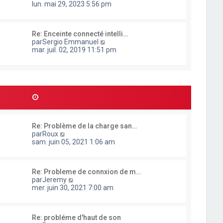
o
lun. mai 29, 2023 5:56 pm
e
n
r
s
l
u
e
Re: Enceinte connecté intelli…
l
d
C
par
Sergio Emmanuel
t
e
o
mar. juil. 02, 2019 11:51 pm
e
r
n
r
n
s
l
i
u
e
e
l
d
r
t
e
m
e
r
e
r
n
s
l
i
s
e
e
a
Re: Problème de la charge san…
d
r
g
C
par
Roux
e
m
e
o
sam. juin 05, 2021 1:06 am
r
e
n
n
s
s
i
s
u
e
a
Re: Probleme de connxion de m…
l
r
g
C
par
Jeremy
t
m
e
o
mer. juin 30, 2021 7:00 am
e
e
n
r
s
s
l
s
u
e
a
Re: probléme d'haut de son
l
d