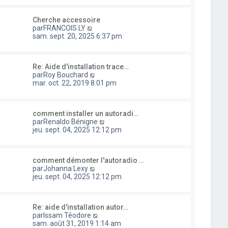
n
s
s
l
i
s
u
e
e
a
Cherche accessoire
l
d
r
g
C
par
FRANCOIS LY
t
e
m
e
o
sam. sept. 20, 2025 6:37 pm
e
r
e
n
r
n
s
s
l
i
s
u
e
e
a
Re: Aide d'installation trace…
l
d
r
g
C
par
Roy Bouchard
t
e
m
e
o
mar. oct. 22, 2019 8:01 pm
e
r
e
n
r
n
s
s
l
i
s
u
e
e
a
comment installer un autoradi…
l
d
r
g
C
par
Renaldo Bénigne
t
e
m
e
o
jeu. sept. 04, 2025 12:12 pm
e
r
e
n
r
n
s
s
l
i
s
u
e
e
a
comment démonter l'autoradio …
l
d
r
C
g
par
Johanna Lexy
t
e
m
o
e
jeu. sept. 04, 2025 12:12 pm
e
r
e
n
r
n
s
s
l
i
s
u
e
e
a
Re: aide d'installation autor…
l
d
r
g
C
par
Issam Téodore
t
e
m
e
o
sam. août 31, 2019 1:14 am
e
r