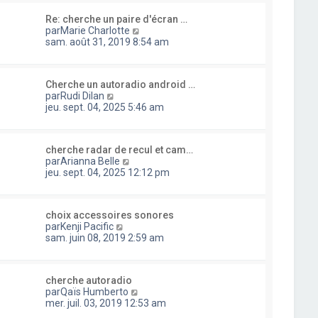
l
i
s
u
e
e
a
Re: cherche un paire d'écran …
l
d
r
g
C
par
Marie Charlotte
t
e
m
e
o
sam. août 31, 2019 8:54 am
e
r
e
n
r
n
s
s
l
i
s
u
e
e
a
Cherche un autoradio android …
l
d
r
C
g
par
Rudi Dilan
t
e
m
o
e
jeu. sept. 04, 2025 5:46 am
e
r
e
n
r
n
s
s
l
i
s
u
e
e
a
cherche radar de recul et cam…
l
d
r
C
g
par
Arianna Belle
t
e
m
o
e
jeu. sept. 04, 2025 12:12 pm
e
r
e
n
r
n
s
s
l
i
s
u
e
e
a
choix accessoires sonores
l
d
r
C
g
par
Kenji Pacific
t
e
m
o
e
sam. juin 08, 2019 2:59 am
e
r
e
n
r
n
s
s
l
i
s
u
e
e
a
cherche autoradio
l
d
r
C
g
par
Qaïs Humberto
t
e
m
o
e
mer. juil. 03, 2019 12:53 am
e
r
e
n
r