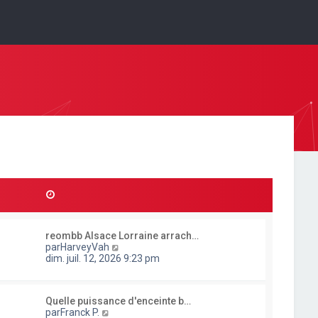
reombb Alsace Lorraine arrach…
C
par
HarveyVah
o
dim. juil. 12, 2026 9:23 pm
n
s
u
Quelle puissance d'enceinte b…
l
C
par
Franck P.
t