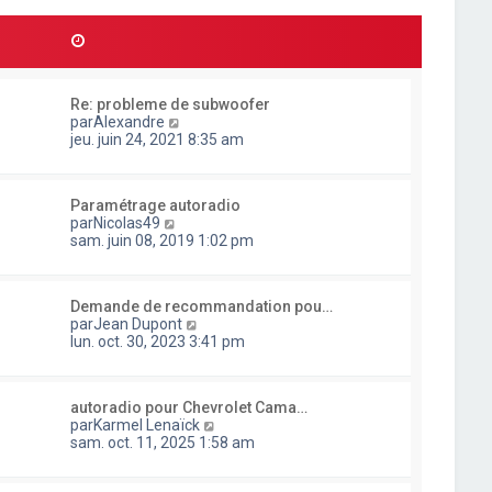
l
d
r
t
e
m
e
r
e
r
n
s
l
i
s
e
e
a
Re: probleme de subwoofer
d
r
g
C
par
Alexandre
e
m
e
o
jeu. juin 24, 2021 8:35 am
r
e
n
n
s
s
i
s
u
e
a
Paramétrage autoradio
l
r
g
C
par
Nicolas49
t
m
e
o
sam. juin 08, 2019 1:02 pm
e
e
n
r
s
s
l
s
u
e
a
Demande de recommandation pou…
l
d
g
C
par
Jean Dupont
t
e
e
o
lun. oct. 30, 2023 3:41 pm
e
r
n
r
n
s
l
i
u
e
e
autoradio pour Chevrolet Cama…
l
d
r
C
par
Karmel Lenaïck
t
e
m
o
sam. oct. 11, 2025 1:58 am
e
r
e
n
r
n
s
s
l
i
s